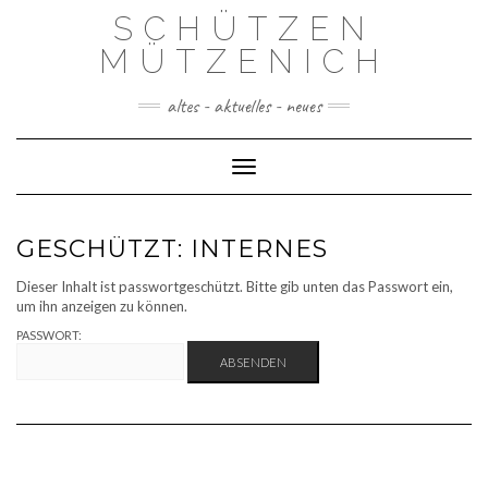
Skip
SCHÜTZEN
to
content
MÜTZENICH
altes - aktuelles - neues
Toggle Navigation
GESCHÜTZT: INTERNES
Dieser Inhalt ist passwortgeschützt. Bitte gib unten das Passwort ein,
um ihn anzeigen zu können.
PASSWORT: