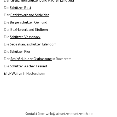
Der
Grenzlandschützenbund Aachen Land Süd
Die
Schützen Rott
Der
Bezirksverband Schleiden
Die
Bürgerschützen Gemünd
Der
Bezirksverband Stolberg
Die
Schützen Vossenack
Die
Sebastianusschützen Eilendorf
Die
Schützen Pier
Der
Schießclub der Ostkantone
in Rocherath
Die
Schützen Aachen Freund
Eifel-Waffen
in Nettersheim
Kontakt über web@schuetzenmuetzenich.de