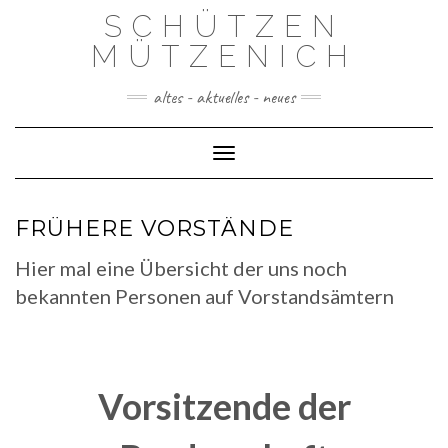
Skip
SCHÜTZEN
to
content
MÜTZENICH
altes - aktuelles - neues
Toggle Navigation
FRÜHERE VORSTÄNDE
Hier mal eine Übersicht der uns noch
bekannten Personen auf Vorstandsämtern
.
Vorsitzende der