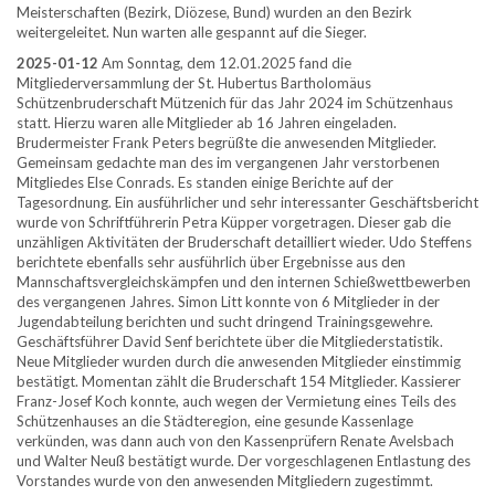
Meisterschaften (Bezirk, Diözese, Bund) wurden an den Bezirk
weitergeleitet. Nun warten alle gespannt auf die Sieger.
2025-01-12
Am Sonntag, dem 12.01.2025 fand die
Mitgliederversammlung der St. Hubertus Bartholomäus
Schützenbruderschaft Mützenich für das Jahr 2024 im Schützenhaus
statt. Hierzu waren alle Mitglieder ab 16 Jahren eingeladen.
Brudermeister Frank Peters begrüßte die anwesenden Mitglieder.
Gemeinsam gedachte man des im vergangenen Jahr verstorbenen
Mitgliedes Else Conrads. Es standen einige Berichte auf der
Tagesordnung. Ein ausführlicher und sehr interessanter Geschäftsbericht
wurde von Schriftführerin Petra Küpper vorgetragen. Dieser gab die
unzähligen Aktivitäten der Bruderschaft detailliert wieder. Udo Steffens
berichtete ebenfalls sehr ausführlich über Ergebnisse aus den
Mannschaftsvergleichskämpfen und den internen Schießwettbewerben
des vergangenen Jahres. Simon Litt konnte von 6 Mitglieder in der
Jugendabteilung berichten und sucht dringend Trainingsgewehre.
Geschäftsführer David Senf berichtete über die Mitgliederstatistik.
Neue Mitglieder wurden durch die anwesenden Mitglieder einstimmig
bestätigt. Momentan zählt die Bruderschaft 154 Mitglieder. Kassierer
Franz-Josef Koch konnte, auch wegen der Vermietung eines Teils des
Schützenhauses an die Städteregion, eine gesunde Kassenlage
verkünden, was dann auch von den Kassenprüfern Renate Avelsbach
und Walter Neuß bestätigt wurde. Der vorgeschlagenen Entlastung des
Vorstandes wurde von den anwesenden Mitgliedern zugestimmt.