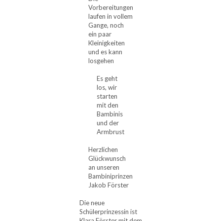
Vorbereitungen
laufen in vollem
Gange, noch
ein paar
Kleinigkeiten
und es kann
losgehen
Es geht
los, wir
starten
mit den
Bambinis
und der
Armbrust
Herzlichen
Glückwunsch
an unseren
Bambiniprinzen
Jakob Förster
Die neue
Schülerprinzessin ist
Klara Förster mit dem