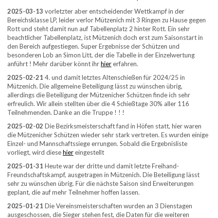
2025-03-13
vorletzter aber entscheidender Wettkampf in der
Bereichsklasse LP, leider verlor Mützenich mit 3 Ringen zu Hause gegen
Rott und steht damit nun auf Tabellenplatz 2 hinter Rott. Ein sehr
beachtlicher Tabellenplatz, ist Mützenich doch erst zum Saisonstart in
den Bereich aufgestiegen. Super Ergebnisse der Schützen und
besonderen Lob an Simon Litt, der die Tabelle in der Einzelwertung
anführt ! Mehr darüber könnt ihr
hier
erfahren.
2025-02-21
4. und damit letztes Altenschießen für 2024/25 in
Mützenich. Die allgemeine Beteiligung lässt zu wünschen übrig,
allerdings die Beteiligung der Mützenicher Schützen finde ich sehr
erfreulich. Wir allein stellten über die 4 Schießtage 30% aller 116
Teilnehmenden. Danke an die Truppe ! ! !
2025-02-02
Die Bezirksmeisterschaft fand in Höfen statt, hier waren
die Mützenicher Schützen wieder sehr stark vertreten. Es wurden einige
Einzel- und Mannschaftssiege errungen. Sobald die Ergebnisliste
vorliegt, wird diese
hier
eingestellt
2025-01-31
Heute war der dritte und damit letzte Freihand-
Freundschaftskampf, ausgetragen in Mützenich. Die Beteiligung lässt
sehr zu wünschen übrig. Für die nächste Saison sind Erweiterungen
geplant, die auf mehr Teilnehmer hoffen lassen.
2025-01-21
Die Vereinsmeisterschaften wurden an 3 Dienstagen
ausgeschossen, die Sieger stehen fest, die Daten für die weiteren