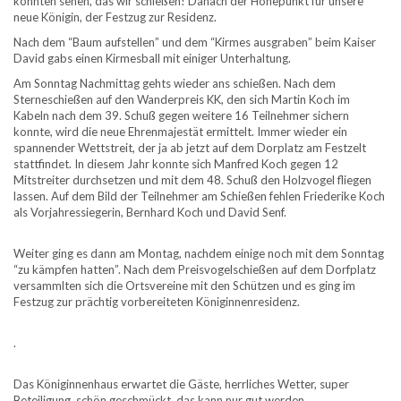
konnten sehen, das wir schießen! Danach der Höhepunkt für unsere
neue Königin, der Festzug zur Residenz.
Nach dem “Baum aufstellen” und dem “Kirmes ausgraben” beim Kaiser
David gabs einen Kirmesball mit einiger Unterhaltung.
Am Sonntag Nachmittag gehts wieder ans schießen. Nach dem
Sterneschießen auf den Wanderpreis KK, den sich Martin Koch im
Kabeln nach dem 39. Schuß gegen weitere 16 Teilnehmer sichern
konnte, wird die neue Ehrenmajestät ermittelt. Immer wieder ein
spannender Wettstreit, der ja ab jetzt auf dem Dorplatz am Festzelt
stattfindet. In diesem Jahr konnte sich Manfred Koch gegen 12
Mitstreiter durchsetzen und mit dem 48. Schuß den Holzvogel fliegen
lassen. Auf dem Bild der Teilnehmer am Schießen fehlen Friederike Koch
als Vorjahressiegerin, Bernhard Koch und David Senf.
Weiter ging es dann am Montag, nachdem einige noch mit dem Sonntag
“zu kämpfen hatten”. Nach dem Preisvogelschießen auf dem Dorfplatz
versammlten sich die Ortsvereine mit den Schützen und es ging im
Festzug zur prächtig vorbereiteten Königinnenresidenz.
.
Das Königinnenhaus erwartet die Gäste, herrliches Wetter, super
Beteiligung, schön geschmückt, das kann nur gut werden