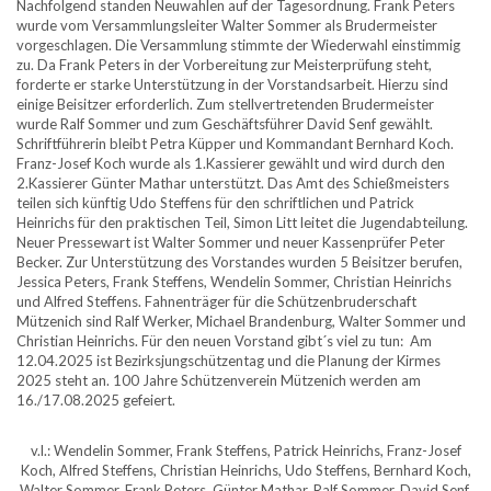
Nachfolgend standen Neuwahlen auf der Tagesordnung. Frank Peters
wurde vom Versammlungsleiter Walter Sommer als Brudermeister
vorgeschlagen. Die Versammlung stimmte der Wiederwahl einstimmig
zu. Da Frank Peters in der Vorbereitung zur Meisterprüfung steht,
forderte er starke Unterstützung in der Vorstandsarbeit. Hierzu sind
einige Beisitzer erforderlich. Zum stellvertretenden Brudermeister
wurde Ralf Sommer und zum Geschäftsführer David Senf gewählt.
Schriftführerin bleibt Petra Küpper und Kommandant Bernhard Koch.
Franz-Josef Koch wurde als 1.Kassierer gewählt und wird durch den
2.Kassierer Günter Mathar unterstützt. Das Amt des Schießmeisters
teilen sich künftig Udo Steffens für den schriftlichen und Patrick
Heinrichs für den praktischen Teil, Simon Litt leitet die Jugendabteilung.
Neuer Pressewart ist Walter Sommer und neuer Kassenprüfer Peter
Becker. Zur Unterstützung des Vorstandes wurden 5 Beisitzer berufen,
Jessica Peters, Frank Steffens, Wendelin Sommer, Christian Heinrichs
und Alfred Steffens. Fahnenträger für die Schützenbruderschaft
Mützenich sind Ralf Werker, Michael Brandenburg, Walter Sommer und
Christian Heinrichs. Für den neuen Vorstand gibt´s viel zu tun: Am
12.04.2025 ist Bezirksjungschützentag und die Planung der Kirmes
2025 steht an. 100 Jahre Schützenverein Mützenich werden am
16./17.08.2025 gefeiert.
v.l.: Wendelin Sommer, Frank Steffens, Patrick Heinrichs, Franz-Josef
Koch, Alfred Steffens, Christian Heinrichs, Udo Steffens, Bernhard Koch,
Walter Sommer, Frank Peters, Günter Mathar, Ralf Sommer, David Senf,