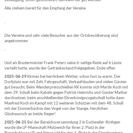
Alle stehem bereit für den Empfang der Vereine
.
Die Vereine und sehr viele Besucher aus der Ortsbevölkerung sind
angekommen
.
Und als Brudermeister Frank Peters seine 6-seitige Rede auf 6 Leute
verteilt hatte, wurde der Getränkestand freigegeben. Ende offen
2025-06-29
Kirmes bei herrlichem Wetter, schon fast zu warm. Der
Dorfplatz war mit Zelt, Fahrgeschäft, Verkaufsbuden und vielen Gästen
gut besucht. Beim Wanderpreisschießen KK konnte sich Martin Koch mit
dem 39. Schuß beim Kabeln gegen Patrick Heinrichs und Günter Mathar
durchsetzen, beim anschließenden Ehrenkönigsvogelschuß holte dann
Manfred Koch im Kampf mit 12 weiteren Schützen mit dem 48. Schuß
mit der Donnerbüchse den Vogel von der Stange. Herzlichen
Glückwunsch an beide Sieger!
2025-06-25
Bei der Bereichsversammlung 2 in Eschweiler-Röthgen
wurde die LP-Mannchaft Mützenich für ihren 2. Platz in der
Bereichsklasse LP und Simon Litt für den 1. Platz in der Einzelwertung