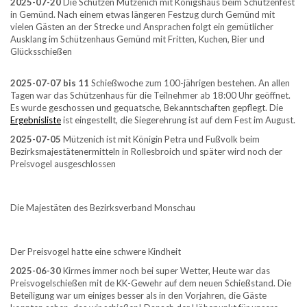
2025-07-20
Die Schützen Mützenich mit Königshaus beim Schützenfest
in Gemünd. Nach einem etwas längeren Festzug durch Gemünd mit
vielen Gästen an der Strecke und Ansprachen folgt ein gemütlicher
Ausklang im Schützenhaus Gemünd mit Fritten, Kuchen, Bier und
Glücksschießen
2025-07-07 bis 11
Schießwoche zum 100-jährigen bestehen. An allen
Tagen war das Schützenhaus für die Teilnehmer ab 18:00 Uhr geöffnet.
Es wurde geschossen und gequatsche, Bekanntschaften gepflegt. Die
Ergebnisliste
ist eingestellt, die Siegerehrung ist auf dem Fest im August.
2025-07-05
Mützenich ist mit Königin Petra und Fußvolk beim
Bezirksmajestätenermitteln in Rollesbroich und später wird noch der
Preisvogel ausgeschlossen
Die Majestäten des Bezirksverband Monschau
Der Preisvogel hatte eine schwere Kindheit
2025-06-30
Kirmes immer noch bei super Wetter, Heute war das
Preisvogelschießen mit de KK-Gewehr auf dem neuen Schießstand. Die
Beteiligung war um einiges besser als in den Vorjahren, die Gäste