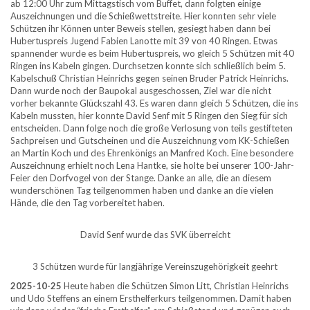
ab 12:00 Uhr zum Mittagstisch vom Buffet, dann folgten einige
Auszeichnungen und die Schießwettstreite. Hier konnten sehr viele
Schützen ihr Können unter Beweis stellen, gesiegt haben dann bei
Hubertuspreis Jugend Fabien Lanotte mit 39 von 40 Ringen. Etwas
spannender wurde es beim Hubertuspreis, wo gleich 5 Schützen mit 40
Ringen ins Kabeln gingen. Durchsetzen konnte sich schließlich beim 5.
Kabelschuß Christian Heinrichs gegen seinen Bruder Patrick Heinrichs.
Dann wurde noch der Baupokal ausgeschossen, Ziel war die nicht
vorher bekannte Glückszahl 43. Es waren dann gleich 5 Schützen, die ins
Kabeln mussten, hier konnte David Senf mit 5 Ringen den Sieg für sich
entscheiden. Dann folge noch die große Verlosung von teils gestifteten
Sachpreisen und Gutscheinen und die Auszeichnung vom KK-Schießen
an Martin Koch und des Ehrenkönigs an Manfred Koch. Eine besondere
Auszeichnung erhielt noch Lena Hantke, sie holte bei unserer 100-Jahr-
Feier den Dorfvogel von der Stange. Danke an alle, die an diesem
wunderschönen Tag teilgenommen haben und danke an die vielen
Hände, die den Tag vorbereitet haben.
David Senf wurde das SVK überreicht
3 Schützen wurde für langjährige Vereinszugehörigkeit geehrt
2025-10-25
Heute haben die Schützen Simon Litt, Christian Heinrichs
und Udo Steffens an einem Ersthelferkurs teilgenommen. Damit haben