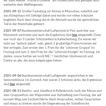
wir dann wieder “frische Ersthelfer” am Schießstand und genügen auch
weiterhin dem Waffengesetz.
2025-09-12
Großer Fackelzug zur Kirmes in Monschau, natürlich war
das Königshaus mit Gefolge dabei und wurde von vielen Schützen
begleitet. Nach dem Umzug durch die Altstadt wurde der gemütlichen
Teil in der Markthalle gefeiert.
2025-09-07
Bundesmeisterschaft Luftpistole in Pier, auch hier war
Mützenich vertreten und auch die Ergebnisse sind
hier
eingestellt. Dann
war noch das 3-Länder-Schützenfest in Kalterherberg. Da waren wir
nicht nur “einfach dabei”, nein, gleich 2 großartige Preise konnten wir
hier erringen. Zum ersten den 1. Preis für die “schönste Gruppe” im
Festzug und zum 2. den Preis für die “schönste Königin” im Festzug. Ich
denke, sowas hatten wir noch NIE ! ! Herzlichen Glückwunsch und
Danke an alle, die dazu beigetragen haben.
2025-09-06
Bundesmeisterschaft Luftgewehr angestrichen in der
Seniorenklasse I in Gymnich, hier waren 2 Schützen aktiv, die Ergebnisse
sind
hier
eingestellt.
2025-08-31
Bezirks- und Jubelfest in Rollesbroich, nach der Messe und
dem Gruppenfoto der Majestäten war Aufstellung zum Festzug, der auf
kurzem Weg zum Festzelt führte. Nach Ansprachen, netten Gesprächen
und etwas zu trinken wurde die Siegerehrung der Schießwoche