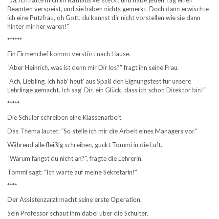
“Ja, ich hatte mich im Rathaus versteckt und habe jeden Tag einen
Beamten verspeist, und sie haben nichts gemerkt. Doch dann erwischte
ich eine Putzfrau, oh Gott, du kannst dir nicht vorstellen wie sie dann
hinter mir her waren!”
******
Ein Firmenchef kommt verstört nach Hause.
“Aber Heinrich, was ist denn mir Dir los?” fragt ihn seine Frau.
“Ach, Liebling, ich hab’ heut’ aus Spaß den Eignungstest für unsere
Lehrlinge gemacht. Ich sag’ Dir, ein Glück, dass ich schon Direktor bin!“
*****
Die Schüler schreiben eine Klassenarbeit.
Das Thema lautet: “So stelle ich mir die Arbeit eines Managers vor.”
Während alle fleißig schreiben, guckt Tommi in die Luft.
“Warum fängst du nicht an?”, fragte die Lehrerin.
Tommi sagt: “Ich warte auf meine Sekretärin!“
****
Der Assistenzarzt macht seine erste Operation.
Sein Professor schaut ihm dabei über die Schulter.