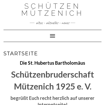
Skip
SCHÜTZEN
to
content
MÜTZENICH
altes - aktuelles - neues
Toggle Navigation
STARTSEITE
Die St. Hubertus Bartholomäus
Schützenbruderschaft
Mützenich 1925 e. V.
begrüßt Euch recht herzlich auf unserer
Internetseite!