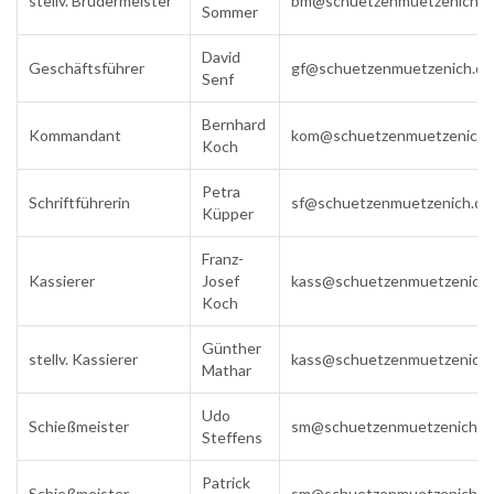
stellv. Brudermeister
bm@schuetzenmuetzenich.d
Sommer
David
Geschäftsführer
gf@schuetzenmuetzenich.de
Senf
Bernhard
Kommandant
kom@schuetzenmuetzenich.
Koch
Petra
Schriftführerin
sf@schuetzenmuetzenich.de
Küpper
Franz-
Kassierer
Josef
kass@schuetzenmuetzenich.
Koch
Günther
stellv. Kassierer
kass@schuetzenmuetzenich.
Mathar
Udo
Schießmeister
sm@schuetzenmuetzenich.d
Steffens
Patrick
Schießmeister
sm@schuetzenmuetzenich.d