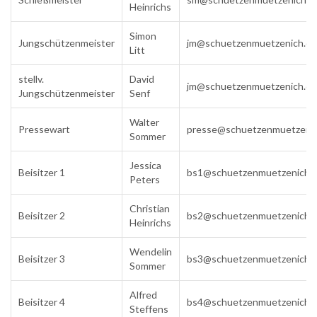
Heinrichs
Simon
Jungschützenmeister
jm@schuetzenmuetzenich.de
Litt
stellv.
David
jm@schuetzenmuetzenich.de
Jungschützenmeister
Senf
Walter
Pressewart
presse@schuetzenmuetzenic
Sommer
Jessica
Beisitzer 1
bs1@schuetzenmuetzenich.
Peters
Christian
Beisitzer 2
bs2@schuetzenmuetzenich.
Heinrichs
Wendelin
Beisitzer 3
bs3@schuetzenmuetzenich.
Sommer
Alfred
Beisitzer 4
bs4@schuetzenmuetzenich.
Steffens