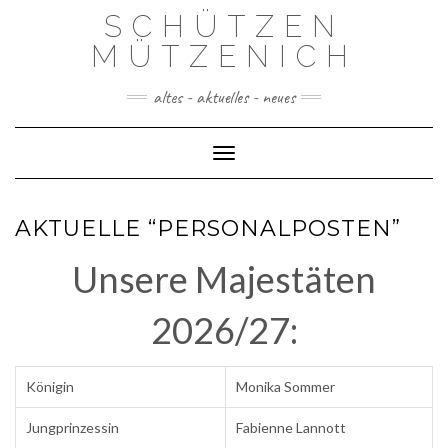
Skip
SCHÜTZEN
to
content
MÜTZENICH
altes - aktuelles - neues
Toggle Navigation
AKTUELLE “PERSONALPOSTEN”
Unsere Majestäten
2026/27:
Königin
Monika Sommer
Jungprinzessin
Fabienne Lannott