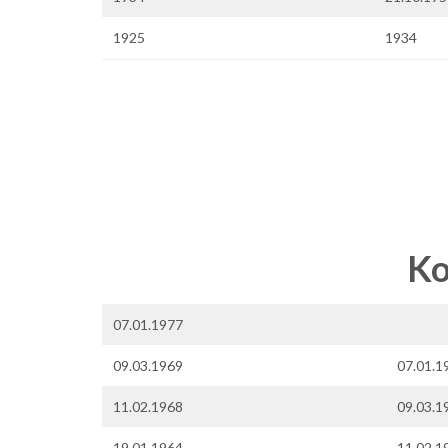
1925
1934
.
.
.
Ko
07.01.1977
09.03.1969
07.01.1
11.02.1968
09.03.1
19.01.1964
11.02.1