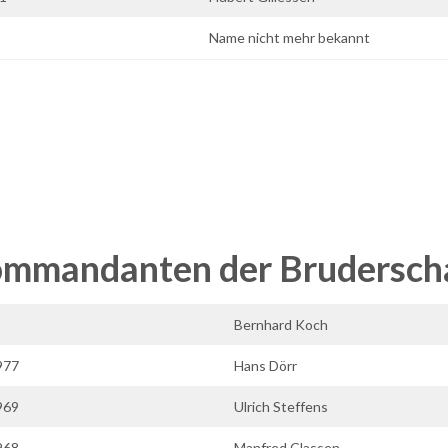
Name nicht mehr bekannt
mmandanten der Brudersch
Bernhard Koch
977
Hans Dörr
969
Ulrich Steffens
968
Manfred Classen