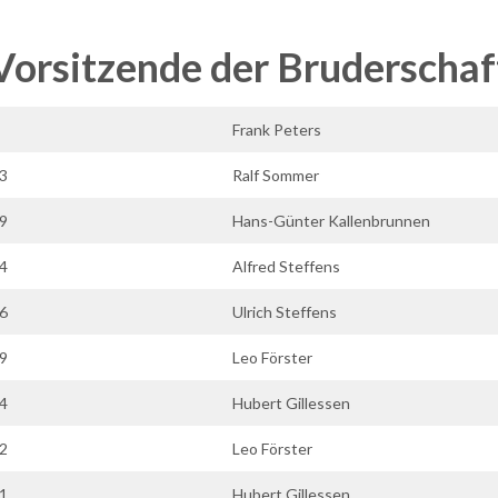
Vorsitzende der Bruderschaf
Frank Peters
3
Ralf Sommer
9
Hans-Günter Kallenbrunnen
4
Alfred Steffens
6
Ulrich Steffens
9
Leo Förster
4
Hubert Gillessen
2
Leo Förster
1
Hubert Gillessen